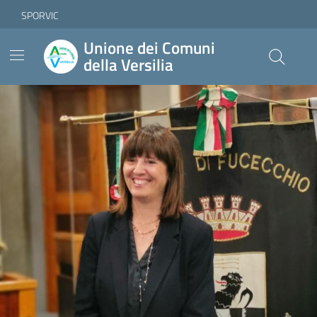
Vai ai contenuti
Vai al footer
Skip to Main Content
SPORVIC
Unione dei Comuni
della Versilia
Contenuti in evidenza