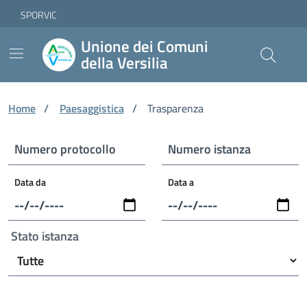
Vai ai contenuti
Vai al footer
Skip to Main Content
SPORVIC
Unione dei Comuni
della Versilia
Home
/
Paesaggistica
/
Trasparenza
Numero protocollo
Numero istanza
Data da
Data a
Stato istanza